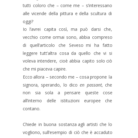
tutti
coloro
che
–
come
me
–
s’interessano 
alle
vicende
della
pittura
e
della
scultura
di 
oggi?
Io
l’avrei
capita
così,
ma
può
darsi
che, 
vecchio
come
ormai
sono,
abbia
compreso 
di
quell’articolo
che
Seveso
mi
ha
fatto 
leggere
tutt’altra
cosa
da
quello
che
vi
si 
voleva
intendere,
cioè
abbia
capito
solo
ciò 
che mi piaceva capire.
Ecco
allora
–
secondo
me
–
cosa
propone
la 
signora,
sperando,
lo
dico
en
passant
,
che 
non
sia
sola
a
pensare
queste
cose 
all’interno
delle
istituzioni
europee
che 
contano. 
Chiede
in
buona
sostanza
agli
artisti
che
lo 
vogliono,
sull’esempio
di
ciò
che
è
accaduto 