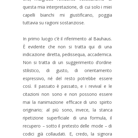
questa
mia
interpretazione,
di
cui
solo
i
miei 
capelli
bianchi
mi
giustificano,
poggia 
tuttavia su ragioni sostanziose.
In
primo
luogo
c’è
il
riferimento
al
Bauhaus. 
È
evidente
che
non
si
tratta
qui
di
una 
indicazione
diretta,
pedissequa,
accademica. 
Non
si
tratta
di
un
suggerimento
d’ordine 
stilistico,
di
gusto,
di
orientamento 
espressivo,
né
del
resto
potrebbe
essere 
così.
Il
passato
è
passato,
e
i
revival
e
le 
citazioni
non
sono
e
non
possono
essere 
mai
la
rianimazione
efficace
di
uno
spirito 
originario;
al
più
sono,
invece,
la
stanca 
ripetizione
superficiale
di
una
formula,
il 
recupero
–
sotto
il
pretesto
delle
mode
–
di 
codici
già
collaudati.
E,
credo,
la
signora 