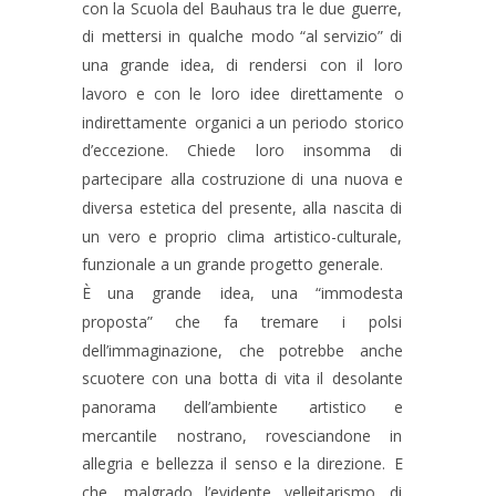
con
la
Scuola
del
Bauhaus
tra
le
due
guerre, 
di
mettersi
in
qualche
modo
“al
servizio”
di 
una
grande
idea,
di
rendersi
con
il
loro 
lavoro
e
con
le
loro
idee
direttamente
o 
indirettamente
organici
a
un
periodo
storico 
d’eccezione.
Chiede
loro
insomma
di 
partecipare
alla
costruzione
di
una
nuova
e 
diversa
estetica
del
presente,
alla
nascita
di 
un
vero
e
proprio
clima
artistico-culturale, 
funzionale a un grande progetto generale.
È
una
grande
idea,
una
“immodesta 
proposta”
che
fa
tremare
i
polsi 
dell’immaginazione,
che
potrebbe
anche 
scuotere
con
una
botta
di
vita
il
desolante 
panorama
dell’ambiente
artistico
e 
mercantile
nostrano,
rovesciandone
in 
allegria
e
bellezza
il
senso
e
la
direzione.
E 
che,
malgrado
l’evidente
velleitarismo
di 