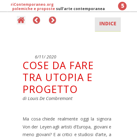
ri
Contemporaneo
.org
polemiche e proposte
 sull’arte contemporanea
6/11/ 2020
COSE DA FARE 
TRA UTOPIA E 
PROGETTO
di Louis De Combremont 
Ma
cosa
chiede
realmente
oggi
la
signora 
Von
der
Leyen
agli
artisti
d’Europa,
giovani
e 
meno
giovani?
E
ai
critici
e
studiosi
d’arte,
a 