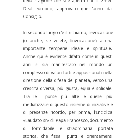
della
stagione
che
si
è
aperta
con
il
Green 
Deal
europeo,
approvato
quest’anno
dal 
Consiglio.
In
secondo
luogo
c’è
il
richiamo,
l’evocazione 
(o
anche,
se
volete,
l’invocazione)
a
una 
importante
temperie
ideale
e
spirituale. 
Anche
qui
è
evidente
difatti
come
in
questi 
anni
si
sia
manifestato
nel
mondo
un 
complesso
di
valori
forti
e
appassionati
nella 
direzione
della
difesa
del
pianeta,
verso
una 
crescita
diversa,
più
giusta,
equa
e
solidale. 
Tra
le
punte
più
alte
e
quelle
più 
mediatizzate
di
questo
insieme
di
iniziative
e 
di
presenze
ricordo,
per
prima,
l’Enciclica 
«Laudato
si’»
di
Papa
Francesco,
documento 
di
formidabile
e
straordinaria
portata 
storica,
che
fissa
punti
e
orientamenti 