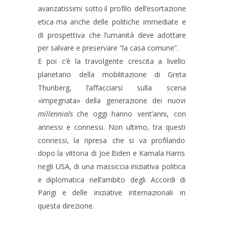
avanzatissimi
sotto
il
profilo
dell’esortazione 
etica
ma
anche
delle
politiche
immediate
e 
di
prospettiva
che
l’umanità
deve
adottare 
per salvare e preservare “la casa comune”.
E
poi
c’è
la
travolgente
crescita
a
livello 
planetario
della
mobilitazione
di
Greta 
Thunberg,
l’affacciarsi
sulla
scena 
«impegnata»
della
generazione
dei
nuovi 
millennials
che
oggi
hanno
vent’anni,
con 
annessi
e
connessi.
Non
ultimo,
tra
questi 
connessi,
la
ripresa
che
si
va
profilando 
dopo
la
vittoria
di
Joe
Biden
e
Kamala
Harris 
negli
USA,
di
una
massiccia
iniziativa
politica 
e
diplomatica
nell’ambito
degli
Accordi
di 
Parigi
e
delle
iniziative
internazionali
in 
questa direzione.