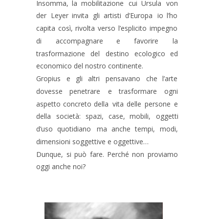
Insomma,
la
mobilitazione
cui
Ursula
von 
der
Leyer
invita
gli
artisti
d’Europa
io
l’ho 
capita
così,
rivolta
verso
l’esplicito
impegno 
di
accompagnare
e
favorire
la 
trasformazione
del
destino
ecologico
ed 
economico del nostro continente. 
Gropius
e
gli
altri
pensavano
che
l’arte 
dovesse
penetrare
e
trasformare
ogni 
aspetto
concreto
della
vita
delle
persone
e 
della
società:
spazi,
case,
mobili,
oggetti 
d’uso
quotidiano
ma
anche
tempi,
modi, 
dimensioni soggettive e oggettive…
Dunque,
si
può
fare.
Perché
non
proviamo 
oggi anche noi? 