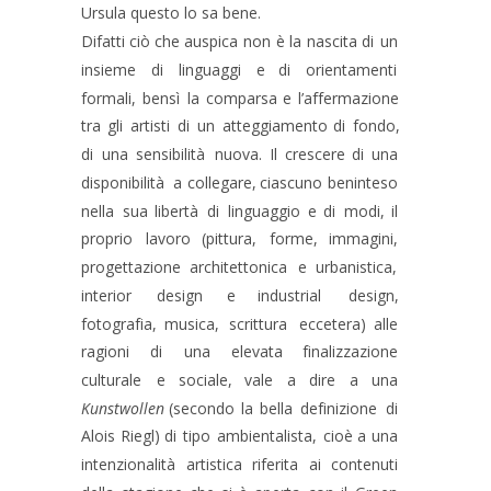
Ursula questo lo sa bene.
Difatti
ciò
che
auspica
non
è
la
nascita
di
un 
insieme
di
linguaggi
e
di
orientamenti 
formali,
bensì
la
comparsa
e
l’affermazione 
tra
gli
artisti
di
un
atteggiamento
di
fondo, 
di
una
sensibilità
nuova.
Il
crescere
di
una 
disponibilità
a
collegare,
ciascuno
beninteso 
nella
sua
libertà
di
linguaggio
e
di
modi,
il 
proprio
lavoro
(pittura,
forme,
immagini, 
progettazione
architettonica
e
urbanistica, 
interior
design
e
industrial
design, 
fotografia,
musica,
scrittura
eccetera)
alle 
ragioni
di
una
elevata
finalizzazione 
culturale
e
sociale,
vale
a
dire
a
una 
Kunstwollen
(secondo
la
bella
definizione
di 
Alois
Riegl)
di
tipo
ambientalista,
cioè
a
una 
intenzionalità
artistica
riferita
ai
contenuti 