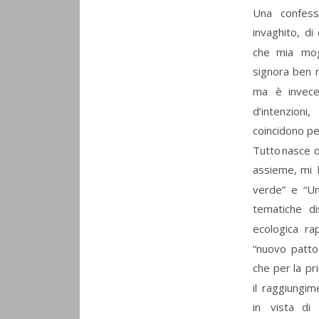
Una
confess
invaghito,
di
che
mia
mog
signora
ben
ma
è
invec
d’intenzioni,
coincidono per
Tutto
nasce
assieme,
mi
verde”
e
“U
tematiche
di
ecologica
ra
“nuovo
patto
che
per
la
pr
il
raggiungim
in
vista
di