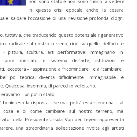
non
sono
stato
e
non
sono
l’unico
a
vedere 
in
questa
crisi
epocale
anche
la
cesura 
uale
saldare
l’occasione
di
una
revisione
profonda
d’ogni 
o,
tuttavia,
che
traducendo
questo
potenziale
rigenerativo 
nto
radicale
sul
nostro
terreno,
cioè
su
quello
dell’arte
e 
–
pittura,
scultura,
arti
performative:
immaginario
in 
pure
mercato
e
sistema
dell’arte,
istituzioni
e 
ti,
eccetera
–
l’aspirazione
a
“ricominciare”
e
a
“cambiare” 
bel
po’
teorica,
diventa
difficilmente
immaginabile
e 
le. Qualcosa, insomma, di parecchio velleitario.
– eravamo – un po’ in stallo.
à
beninteso
la
risposta
–
se
mai
potrà
essercene
una
–
al 
cosa
e
di
come
cambiare
sul
nostro
terreno,
ma 
nvito
della
Presidente
Ursula
Von
der
Leyen
rappresenta 
parere,
una
straordinaria
sollecitazione
rivolta
agli
artisti 