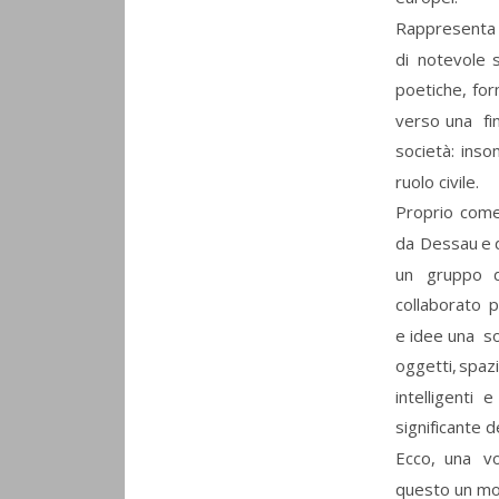
Rappresenta
di
notevole
poetiche,
for
verso
una
fi
società:
ins
ruolo civile.
Proprio
com
da
Dessau
e
un
gruppo
collaborato
p
e
idee
una
s
oggetti,
spazi
intelligenti
e
significante de
Ecco,
una
vo
questo un mod