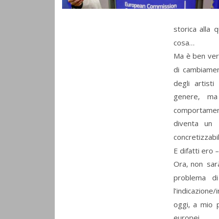
storica
alla
q
cosa…
Ma
è
ben
ver
di
cambiame
degli
artisti
genere,
ma
comportamen
diventa
un
concretizzabi
E difatti ero 
Ora,
non
sar
problema
di
l’indicazione/i
oggi,
a
mio
europei.