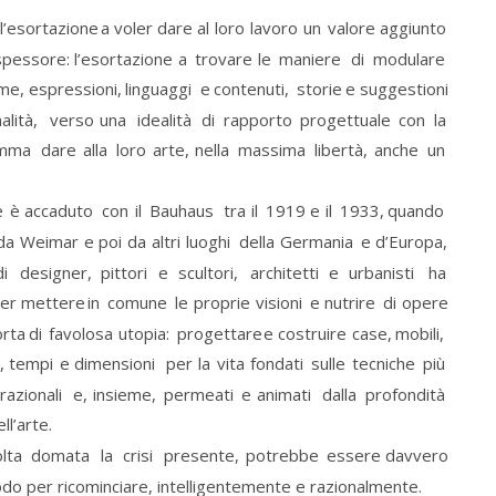
l’esortazione
a
voler
dare
al
loro
lavoro
un
valore
aggiunto 
spessore:
l’esortazione
a
trovare
le
maniere
di
modulare 
me,
espressioni,
linguaggi
e
contenuti,
storie
e
suggestioni 
nalità,
verso
una
idealità
di
rapporto
progettuale
con
la 
omma
dare
alla
loro
arte,
nella
massima
libertà,
anche
un 
e
è
accaduto
con
il
Bauhaus
tra
il
1919
e
il
1933,
quando 
da
Weimar
e
poi
da
altri
luoghi
della
Germania
e
d’Europa, 
di
designer,
pittori
e
scultori,
architetti
e
urbanisti
ha 
er
mettere
in
comune
le
proprie
visioni
e
nutrire
di
opere 
orta
di
favolosa
utopia:
progettare
e
costruire
case,
mobili, 
,
tempi
e
dimensioni
per
la
vita
fondati
sulle
tecniche
più 
razionali
e,
insieme,
permeati
e
animati
dalla
profondità 
ll’arte.
lta
domata
la
crisi
presente,
potrebbe
essere
davvero 
o per ricominciare, intelligentemente e razionalmente.