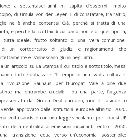
ione:
a
settantasei
anni
mi
capita
d’essermi
molto 
colpo,
di
Ursula
von
der
Leyen.
E
di
constatare,
tra
l’altro, 
lie
ne
è
anche
contenta!
Già,
perchè
si
tratta
di
una 
nota,
e
perché
la
«cotta»
di
cui
parlo
non
è
di
quel
tipo
là, 
n
e
tutta
ideale,
frutto
soltanto
di
una
vera
comunione 
di
un
cortocircuito
di
giudizi
e
ragionamenti
che 
fettamente e  s’innescano gli uni negli altri. 
da
un
articolo
su
La
Stampa
il
cui
titolo
e
sottotitolo,
messi 
hanno
fatto
sobbalzare:
“Il
tempo
di
una
svolta
culturale 
na
rivoluzione
Bauhaus
per
l’Europa”.
Vale
a
dire
due 
stinte
ma
entrambe
cruciali:
da
una
parte,
l’urgenza 
ppresentata
dal
Green
Deal
europeo,
cioè
il
cosiddetto 
verde”
approvato
dalle
istituzioni
europee
all’inizio
2020, 
ima
volta
sancisce
con
una
legge
vincolante
per
i
paesi
UE 
ento
della
neutralità
di
emissioni
inquinanti
entro
il
2050, 
una
transizione
equa
verso
un’economia
sostenibile; 