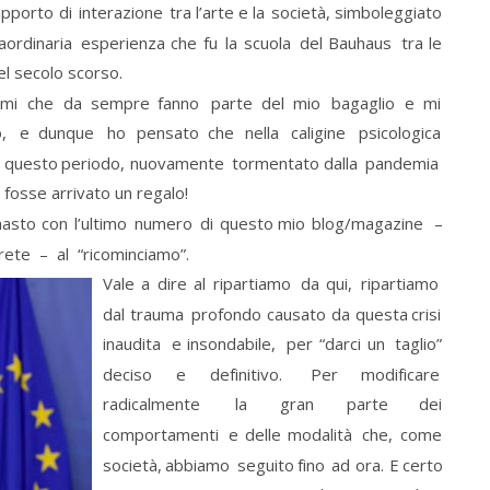
apporto
di
interazione
tra
l’arte
e
la
società,
simboleggiato 
aordinaria
esperienza
che
fu
la
scuola
del
Bauhaus
tra
le 
l secolo scorso.
emi
che
da
sempre
fanno
parte
del
mio
bagaglio
e
mi 
,
e
dunque
ho
pensato
che
nella
caligine
psicologica 
questo
periodo,
nuovamente
tormentato
dalla
pandemia 
i fosse arrivato un regalo!
masto
con
l’ultimo
numero
di
questo
mio
blog/magazine
– 
ete  –  al  “ricominciamo”. 
Vale
a
dire
al
ripartiamo
da
qui,
ripartiamo 
dal
trauma
profondo
causato
da
questa
crisi 
inaudita
e
insondabile,
per
“darci
un
taglio” 
deciso
e
definitivo.
Per
modificare 
radicalmente
la
gran
parte
dei 
comportamenti
e
delle
modalità
che,
come 
società,
abbiamo
seguito
fino
ad
ora.
E
certo 