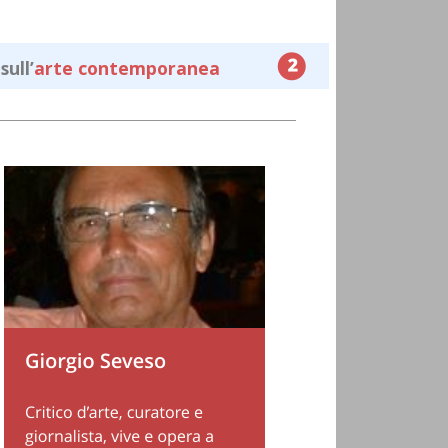
ull’
arte contemporanea