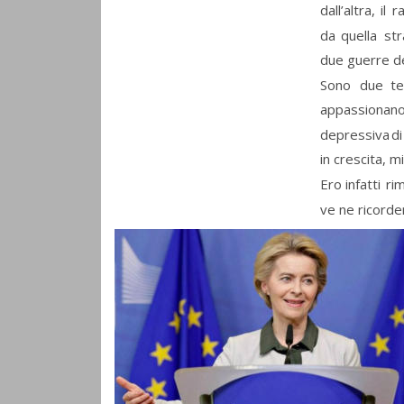
dall’altra,
il
r
da
quella
str
due guerre de
Sono
due
t
appassionano
depressiva
di
in crescita, m
Ero
infatti
ri
ve ne ricorder