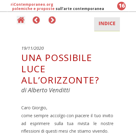
ri
Contemporaneo
.org
polemiche e proposte
 sull’arte contemporanea
19/11/2020
UNA POSSIBILE 
LUCE 
ALL’ORIZZONTE?
di Alberto Venditti
Caro Giorgio,
come
sempre
accolgo
con
piacere
il
tuo
invito 
ad
esprimere
sulla
tua
rivista
le
nostre 
riflessioni di questi mesi che stiamo vivendo.