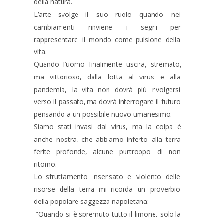
della natura.
L’arte
svolge
il
suo
ruolo
quando
nei 
cambiamenti
rinviene
i
segni
per 
rappresentare
il
mondo
come
pulsione
della 
vita.
Quando
l’uomo
finalmente
uscirà,
stremato, 
ma
vittorioso,
dalla
lotta
al
virus
e
alla 
pandemia,
la
vita
non
dovrà
più
rivolgersi 
verso
il
passato,
ma
dovrà
interrogare
il
futuro
pensando a un possibile nuovo umanesimo.
Siamo
stati
invasi
dal
virus,
ma
la
colpa
è 
anche
nostra,
che
abbiamo
inferto
alla
terra 
ferite
profonde,
alcune
purtroppo
di
non 
ritorno.
Lo
sfruttamento
insensato
e
violento
delle 
risorse
della
terra
mi
ricorda
un
proverbio 
della popolare saggezza napoletana:
”Quando
si
è
spremuto
tutto
il
limone,
solo
la 