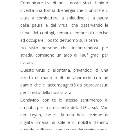
Comunicare
tra
di
noi
i
nostri
stati
d’animo 
diventa
una
forma
di
energia
che
ci
unisce
e
ci 
aiuta
a
combattere
la
solitudine
e
la
paura 
della
paura
e
del
virus,
che
osservando
le 
curve
dei
contagi,
sembra
sempre
più
deciso 
ad occupare il posto dell’uomo sulla terra.
Ho
visto
persone
che,
incontrandosi
per 
strada,
compiono
un
arco
di
180°
gradi
per 
evitarsi.
Questo
virus
ci
allontana,
privandoci
di
una 
stretta
di
mano
o
di
un
abbraccio
con
un 
danno
che
ci
accompagnerà
da
sopravvissuti 
per il resto della nostra vita.
Condivido
con
te
lo
stesso
sentimento
di 
empatia
per
la
presidente
della
UE
Ursula
Von 
der
Leyen,
che
ci
dà
una
bella
lezione
di 
dignità
umana,
di
stile
e
di
nobiltà
d’animo 
quando
ci
illustra,
con
serena
determinazione, 