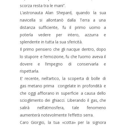
scorza resta tra le mani”.
L’astronauta
Alan
Shepard,
quando
la
sua 
navicella
si
allontanò
dalla
Terra
a
una 
distanza
sufficiente,
fu
il
primo
uomo
a 
poterla
vedere
per
intero,
azzurra
e 
splendente in tutta la sua sfericità.
Il
primo
pensiero
che
gli
nacque
dentro,
dopo 
lo
stupore
e
l’emozione,
fu
che
l’uomo
aveva
il 
dovere
e
l’impegno
di
conservarla
e 
rispettarla.
E’
recente,
nell’artico,
la
scoperta
di
bolle
di 
gas
metano
prima
congelate
in
profondità
e 
che
oggi
affiorano
in
superficie
a
causa
dello 
scioglimento
dei
ghiacci.
Liberando
il
gas,
che 
salirà
nell’atmosfera,
tale
fenomeno 
aumenterà notevolmente l’effetto serra.
Caro
Giorgio,
la
tua
«cotta»
per
la
signora 