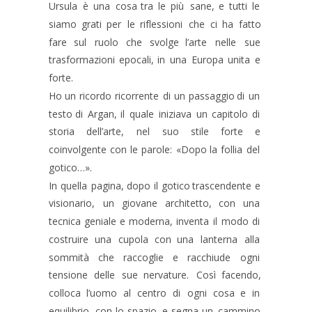
Ursula
è
una
cosa
tra
le
più
sane,
e
tutti
le 
siamo
grati
per
le
riflessioni
che
ci
ha
fatto 
fare
sul
ruolo
che
svolge
l’arte
nelle
sue 
trasformazioni
epocali,
in
una
Europa
unita
e 
forte.
Ho
un
ricordo
ricorrente
di
un
passaggio
di
un 
testo
di
Argan,
il
quale
iniziava
un
capitolo
di 
storia
dell’arte,
nel
suo
stile
forte
e 
coinvolgente
con
le
parole:
«Dopo
la
follia
del 
gotico…». 
In
quella
pagina,
dopo
il
gotico
trascendente
e 
visionario,
un
giovane
architetto,
con
una 
tecnica
geniale
e
moderna,
inventa
il
modo
di 
costruire
una
cupola
con
una
lanterna
alla 
sommità
che
raccoglie
e
racchiude
ogni 
tensione
delle
sue
nervature.
Così
facendo, 
colloca
l’uomo
al
centro
di
ogni
cosa
e
in 
equilibrio
con
lo
spazio,
e
segna
un
cammino 