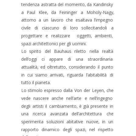
tendenza
astratta
del
momento,
da
Kandinsky 
a
Paul
Klee,
da
Feininger
a
Moholy-Nagy, 
attorno
a
un
lavoro
che
esaltava
l’impegno 
civile
di
ciascuno
di
loro
sollecitandoli
a 
progettare
e
realizzare
oggetti,
ambienti, 
spazi architettonici per gli uomini.
Lo
spirito
del
Bauhaus
riletto
nella
realtà 
dell’oggi
ci
appare
di
una
straordinaria 
attualità,
ed
oltretutto,
considerando
il
punto 
in
cui
siamo
arrivati,
riguarda
l’abitabilità
di 
tutto il pianeta.
Lo
stimolo
espresso
dalla
Von
der
Leyen,
che 
vede
nascere
anche
nell’arte
e
nell’ingegno 
degli
artisti
il
cambiamento,
è
già
presente
in 
una
ricerca
avanzata
dell’architettura
che 
sperimenta
soluzioni
abitative
nuove,
in
un 
rapporto
dinamico
degli
spazi,
nel
rispetto 