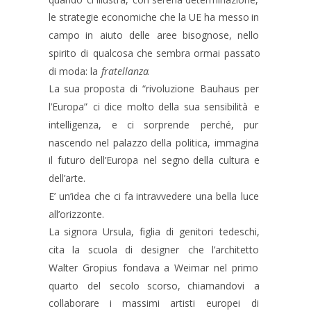
le
strategie
economiche
che
la
UE
ha
messo
in 
campo
in
aiuto
delle
aree
bisognose,
nello 
spirito
di
qualcosa
che
sembra
ormai
passato 
di moda: la 
fratellanza
.
La
sua
proposta
di
“rivoluzione
Bauhaus
per 
l’Europa”
ci
dice
molto
della
sua
sensibilità
e 
intelligenza,
e
ci
sorprende
perché,
pur 
nascendo
nel
palazzo
della
politica,
immagina 
il
futuro
dell’Europa
nel
segno
della
cultura
e 
dell’arte.
E’
un’idea
che
ci
fa
intravvedere
una
bella
luce 
all’orizzonte.
La
signora
Ursula,
figlia
di
genitori
tedeschi, 
cita
la
scuola
di
designer
che
l’architetto 
Walter
Gropius
fondava
a
Weimar
nel
primo 
quarto
del
secolo
scorso,
chiamandovi
a 
collaborare
i
massimi
artisti
europei
di 